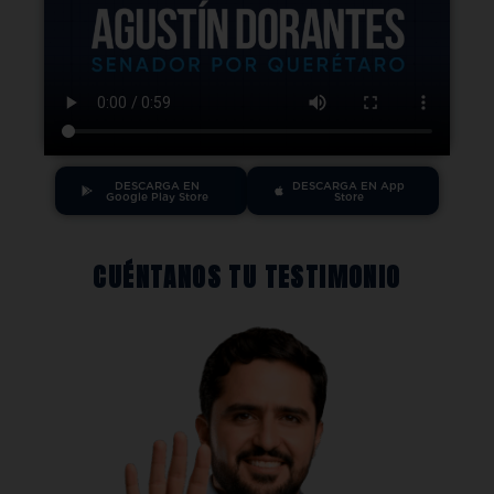
DESCARGA EN
DESCARGA EN App
Google Play Store
Store
CUÉNTANOS TU TESTIMONIO